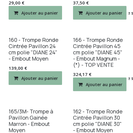
29,00
€
37,50
€
Ajouter au panier
Ajouter au panier
Ajouter à la liste de
160 - Trompe Ronde
166 - Trompe Ronde
Cintrée Pavillon 24
Cintrée Pavillon 45
cm polie "DIANE 24"
cm polie "DIANE 45"
- Embout Moyen
- Embout Magnum -
(*) - TOP VENTE
139,00
€
324,17
€
Ajouter au panier
Ajouter à la liste de
Ajouter au panier
165/3M- Trompe à
162 - Trompe Ronde
Pavillon Gainée
Cintrée Pavillon 30
Marron - Embout
cm polie "DIANE 30"
Moyen
- Embout Moyen