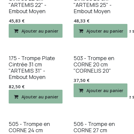
"ARTEMIS 22" -
"ARTEMIS 25" -
Embout Moyen
Embout Moyen
45,83
€
48,33
€
Ajouter au panier
Ajouter au panier
Ajouter à la liste de
175 - Trompe Plate
503 - Trompe en
Cintrée 31 cm
CORNE 20 cm
"ARTEMIS 31" -
"CORNELIS 20"
Embout Moyen
37,50
€
82,50
€
Ajouter au panier
Ajouter au panier
Ajouter à la liste de
505 - Trompe en
506 - Trompe en
CORNE 24 cm
CORNE 27 cm