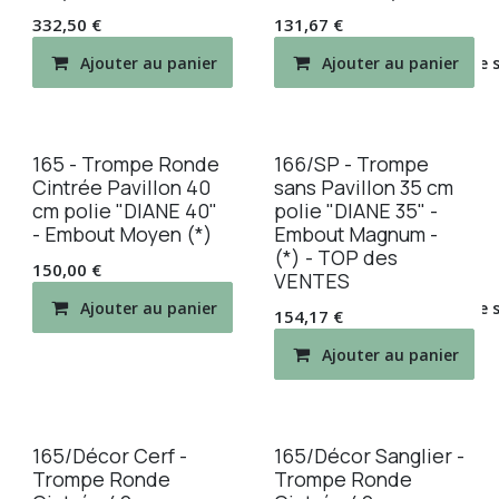
332,50
€
131,67
€
Ajouter au panier
Ajouter au panier
Ajouter à la liste de
165 - Trompe Ronde
166/SP - Trompe
Cintrée Pavillon 40
sans Pavillon 35 cm
cm polie "DIANE 40"
polie "DIANE 35" -
- Embout Moyen (*)
Embout Magnum -
(*) - TOP des
150,00
€
VENTES
Ajouter au panier
Ajouter à la liste de
154,17
€
Ajouter au panier
165/Décor Cerf -
165/Décor Sanglier -
Trompe Ronde
Trompe Ronde