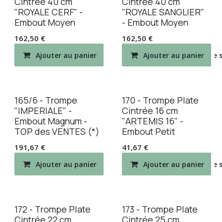
Cintrée 40 cm
Cintrée 40 cm
"ROYALE CERF" -
"ROYALE SANGLIER"
Embout Moyen
- Embout Moyen
162,50
€
162,50
€
Ajouter au panier
Ajouter au panier
Ajouter à la liste de
165/6 - Trompe
170 - Trompe Plate
"IMPERIALE" -
Cintrée 16 cm
Embout Magnum -
"ARTEMIS 16" -
TOP des VENTES (*)
Embout Petit
191,67
€
41,67
€
Ajouter au panier
Ajouter au panier
Ajouter à la liste de
172 - Trompe Plate
173 - Trompe Plate
Cintrée 22 cm
Cintrée 25 cm