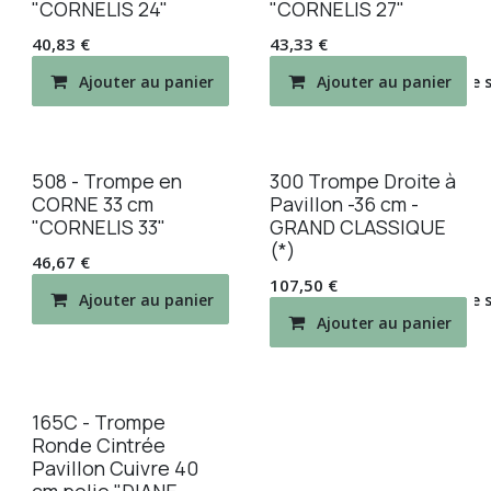
"CORNELIS 24"
"CORNELIS 27"
40,83
€
43,33
€
Ajouter au panier
Ajouter au panier
Ajouter à la liste de
508 - Trompe en
300 Trompe Droite à
CORNE 33 cm
Pavillon -36 cm -
"CORNELIS 33"
GRAND CLASSIQUE
(*)
46,67
€
107,50
€
Ajouter au panier
Ajouter à la liste de
Ajouter au panier
165C - Trompe
Ronde Cintrée
Pavillon Cuivre 40