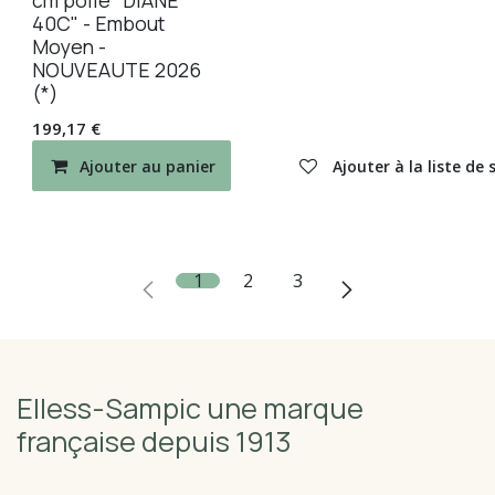
cm polie "DIANE
40C" - Embout
Moyen -
NOUVEAUTE 2026
(*)
199,17
€
Ajouter au panier
Ajouter à la liste de
1
2
3
Elless-Sampic une marque
française depuis 1913