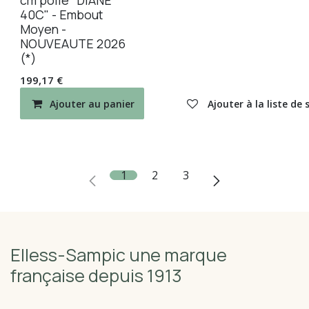
cm polie "DIANE
40C" - Embout
Moyen -
NOUVEAUTE 2026
(*)
199,17
€
Ajouter au panier
Ajouter à la liste de
1
2
3
Elless-Sampic une marque
française depuis 1913