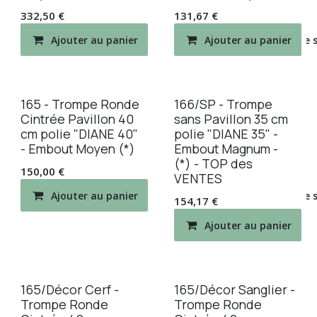
332,50
€
131,67
€
Ajouter au panier
Ajouter au panier
Ajouter à la liste de
165 - Trompe Ronde
166/SP - Trompe
Cintrée Pavillon 40
sans Pavillon 35 cm
cm polie "DIANE 40"
polie "DIANE 35" -
- Embout Moyen (*)
Embout Magnum -
(*) - TOP des
150,00
€
VENTES
Ajouter au panier
Ajouter à la liste de
154,17
€
Ajouter au panier
165/Décor Cerf -
165/Décor Sanglier -
Trompe Ronde
Trompe Ronde