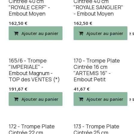
Cintrée 40 cm
Cintrée 40 cm
"ROYALE CERF" -
"ROYALE SANGLIER"
Embout Moyen
- Embout Moyen
162,50
€
162,50
€
Ajouter au panier
Ajouter au panier
Ajouter à la liste de
165/6 - Trompe
170 - Trompe Plate
"IMPERIALE" -
Cintrée 16 cm
Embout Magnum -
"ARTEMIS 16" -
TOP des VENTES (*)
Embout Petit
191,67
€
41,67
€
Ajouter au panier
Ajouter au panier
Ajouter à la liste de
172 - Trompe Plate
173 - Trompe Plate
Cintrée 22 cm
Cintrée 25 cm