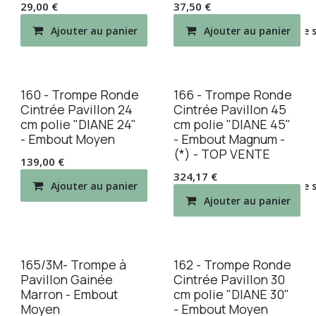
29,00
€
37,50
€
Ajouter au panier
Ajouter au panier
Ajouter à la liste de
160 - Trompe Ronde
166 - Trompe Ronde
Cintrée Pavillon 24
Cintrée Pavillon 45
cm polie "DIANE 24"
cm polie "DIANE 45"
- Embout Moyen
- Embout Magnum -
(*) - TOP VENTE
139,00
€
324,17
€
Ajouter au panier
Ajouter à la liste de
Ajouter au panier
165/3M- Trompe à
162 - Trompe Ronde
Pavillon Gainée
Cintrée Pavillon 30
Marron - Embout
cm polie "DIANE 30"
Moyen
- Embout Moyen