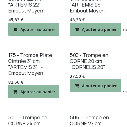
"ARTEMIS 22" -
"ARTEMIS 25" -
Embout Moyen
Embout Moyen
45,83
€
48,33
€
Ajouter au panier
Ajouter au panier
Ajouter à la liste de
175 - Trompe Plate
503 - Trompe en
Cintrée 31 cm
CORNE 20 cm
"ARTEMIS 31" -
"CORNELIS 20"
Embout Moyen
37,50
€
82,50
€
Ajouter au panier
Ajouter au panier
Ajouter à la liste de
505 - Trompe en
506 - Trompe en
CORNE 24 cm
CORNE 27 cm