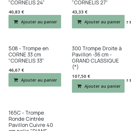
"CORNELIS 24"
"CORNELIS 27"
40,83
€
43,33
€
Ajouter au panier
Ajouter au panier
Ajouter à la liste de
508 - Trompe en
300 Trompe Droite à
CORNE 33 cm
Pavillon -36 cm -
"CORNELIS 33"
GRAND CLASSIQUE
(*)
46,67
€
107,50
€
Ajouter au panier
Ajouter à la liste de
Ajouter au panier
165C - Trompe
Ronde Cintrée
Pavillon Cuivre 40