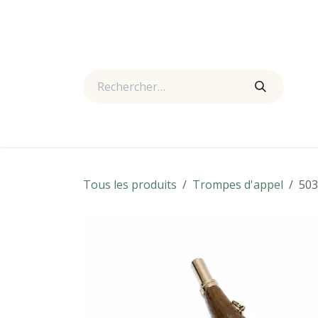
Se rendre au contenu
Accueil
Boutique
Actualités
À propos
Nous
Tous les produits
Trompes d'appel
503