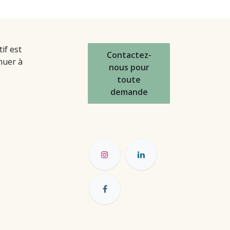
if est
Contactez-
nuer à
nous pour
toute
demande