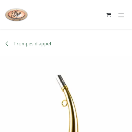
Se rendre au contenu
Trompes d'appel