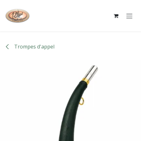
Se rendre au contenu
Trompes d'appel