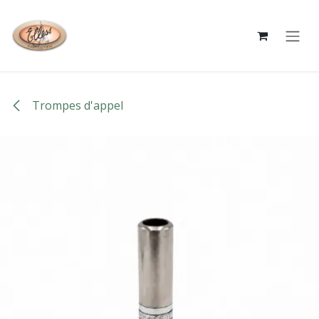
Se rendre au contenu
Trompes d'appel