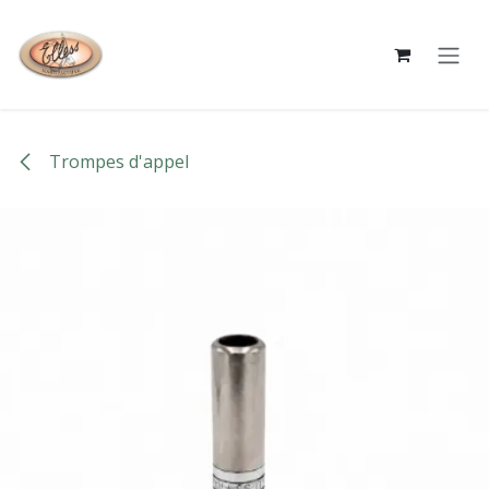
Se rendre au contenu
Trompes d'appel