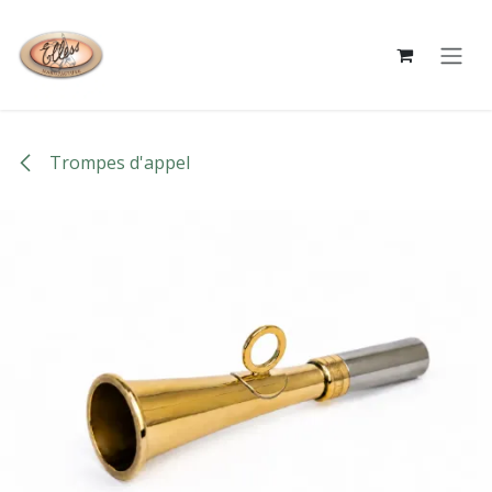
Se rendre au contenu
Trompes d'appel