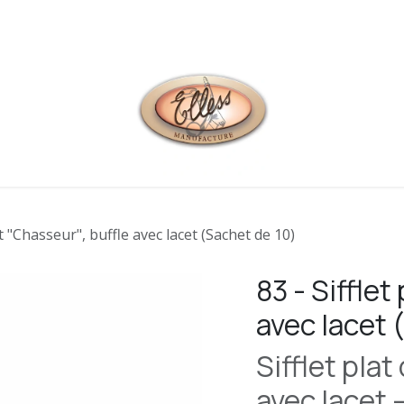
 contacter
lat "Chasseur", buffle avec lacet (Sachet de 10)
83 - Sifflet
avec lacet 
Sifflet pla
avec lacet –