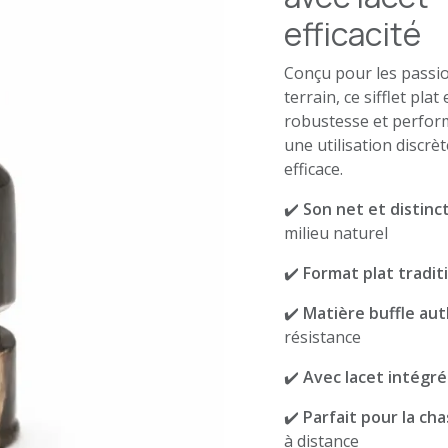
efficacité
Conçu pour les passio
terrain, ce sifflet plat
robustesse et perfor
une utilisation discrè
efficace.
✔️
Son net et distinct
milieu naturel
✔️
Format plat tradit
✔️
Matière buffle au
résistance
✔️
Avec lacet intégré
✔️
Parfait pour la ch
à distance