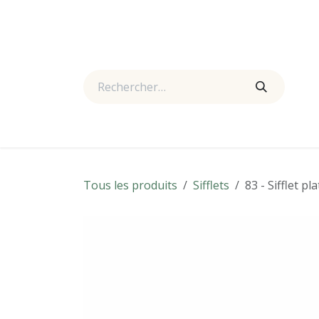
Se rendre au contenu
Accueil
Boutique
Actualités
À propos
Nous
Tous les produits
Sifflets
83 - Sifflet p