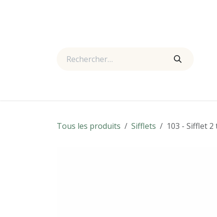
Se rendre au contenu
Accueil
Boutique
Actualités
À propos
Nous
Tous les produits
Sifflets
103 - Sifflet 