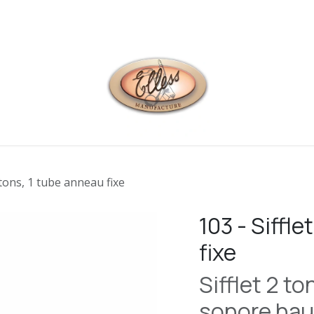
 contacter
2 tons, 1 tube anneau fixe
103 - Siffle
fixe
Sifflet 2 t
sonore ha