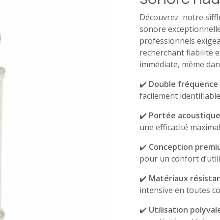
Découvrez notre siffl
sonore exceptionnelle
professionnels exigea
recherchant fiabilité e
immédiate, même dans
✔️
Double fréquence 
facilement identifiabl
✔️
Portée acoustique
une efficacité maxima
✔️
Conception premi
pour un confort d’util
✔️
Matériaux résista
intensive en toutes c
✔️
Utilisation polyva